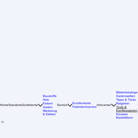
Blätterkataloge
Baustoffe
Gartenwelten
Holz
Tipps & Tricks
Kundenkarte
Farben
Ratgeber
Home
Standorte
Sortimente
Service
Infocenter
Farbmischservice
Garten
Tools &
Konfiguratoren
Werkzeug
& Elektro
Kreative
Bastelideen