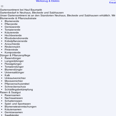
Garte
Holz
Kundenkarte
Tipps
Home
Standorte
Sortimente
Farben
Service
Infocenter
Farbmischservice
Ratg
Garten
Tools
Werkzeug & Elektro
Kreat
Gartensortiment bei Haul Baumarkt
Gartenbedarf in Neuhaus, Bleckede und Salzhausen
Unser Gartensortiment ist an den Standorten Neuhaus, Bleckede und Salzhausen erhältlich. Wir 
Blumenerde & Pflanzsubstrate
Blumenerde
Pflanzerde
Gemüseerde
Tomatenerde
Kräutererde
Hochbeeterde
Rhododendronerde
Kübelpflanzenerde
Anzuchterde
Rindenmulch
Pinienrinde
Komposterde
Dünger & Pflanzenpflege
Rasendünger
Langzeitdünger
Flüssigdünger
Tomatendünger
Blumendünger
Universaldünger
Kalk
Unkrautvernichter
Moosvernichter
Pflanzenschutzmittel
Schneckenschutz
Schädlingsbekämpfung
Rasen & Saatgut
Rasensamen
Nachsaatrasen
Schattenrasen
Spiel- und Sportrasen