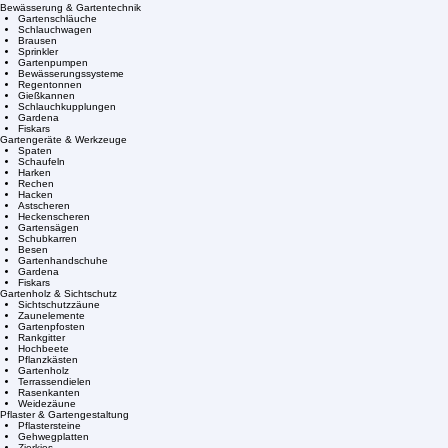
Blumenwiesenmischungen
Kräutersamen
Gemüsesamen
Saatbänder
Bewässerung & Gartentechnik
Gartenschläuche
Schlauchwagen
Brausen
Sprinkler
Gartenpumpen
Bewässerungssysteme
Regentonnen
Gießkannen
Schlauchkupplungen
Gardena
Fiskars
Gartengeräte & Werkzeuge
Spaten
Schaufeln
Harken
Rechen
Hacken
Astscheren
Heckenscheren
Gartensägen
Schubkarren
Besen
Gartenhandschuhe
Gardena
Fiskars
Gartenholz & Sichtschutz
Sichtschutzzäune
Zaunelemente
Gartenpfosten
Rankgitter
Hochbeete
Pflanzkästen
Gartenholz
Terrassendielen
Rasenkanten
Weidezäune