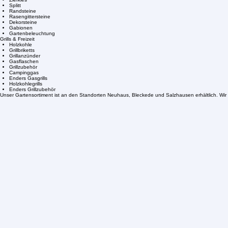
Pflaster & Gartengestaltung
Pflastersteine
Gehwegplatten
Zierkies
Splitt
Randsteine
Rasengittersteine
Dekorsteine
Gabionen
Gartenbeleuchtung
Grills & Freizeit
Holzkohle
Grillbriketts
Grillanzünder
Gasflaschen
Grillzubehör
Campinggas
Enders Gasgrills
Holzkohlegrills
Enders Grillzubehör
Unser Gartensortiment ist an den Standorten Neuhaus, Bleckede und Salzhausen erhältlich. Wir 