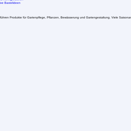
nwelten
 & Tricks
Karriere
Kontakt
eber
 & Konfiguratoren
ive Bastelideen
führen Produkte für Gartenpflege, Pflanzen, Bewässerung und Gartengestaltung. Viele Saisonart